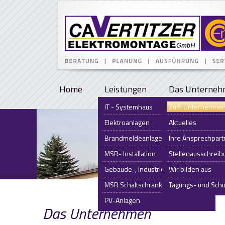
Home
Leistungen
Das Unterne
IT - Systemhaus
Zum Unternehme
Elektroanlagen
Aktuelles
Brandmeldeanlagen
Ihre Ansprechpart
MSR- Installation
Stellenausschreib
Gebäude-, Industriesystemtechnik
Wir bilden aus
MSR Schaltschrankbau
Tagungs- und Sch
PV-Anlagen
Das Unternehmen