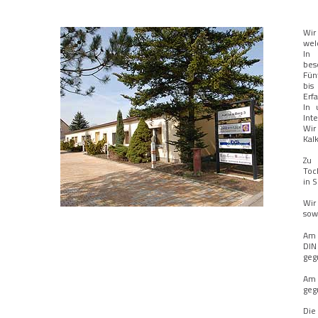
Wir
wel
In 
besc
Fün
bis
Erf
In 
Int
Wi
Kal
Zu
Toc
in 
Wir
sow
Am 
DIN
geg
Am 
geg
Die