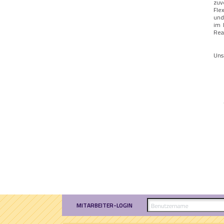
zuv
Fle
und
im 
Real
Uns
MITARBEITER-LOGIN